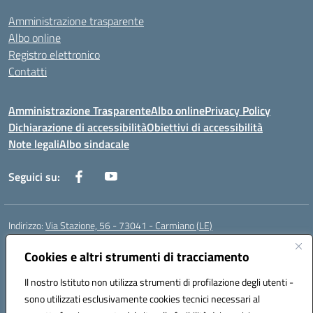
Amministrazione trasparente
Albo online
Registro elettronico
Contatti
Amministrazione Trasparente
Albo online
Privacy Policy
Dichiarazione di accessibilità
Obiettivi di accessibilità
Note legali
Albo sindacale
Seguici su:
Indirizzo:
Via Stazione, 56 - 73041 - Carmiano (LE)
Centralino:
0832602856
Email:
leic88600a@istruzione.it
Posta elettronica certificata (PEC):
Cookies e altri strumenti di tracciamento
leic88600a@pec.istruzione.it
Codice fiscale: 93058030755
Il nostro Istituto non utilizza strumenti di profilazione degli utenti -
Codice meccanografico:
LEIC88600A
sono utilizzati esclusivamente cookies tecnici necessari al
Codice Indice delle Pubbliche Amministrazioni (IPA): istsc_leic88600a