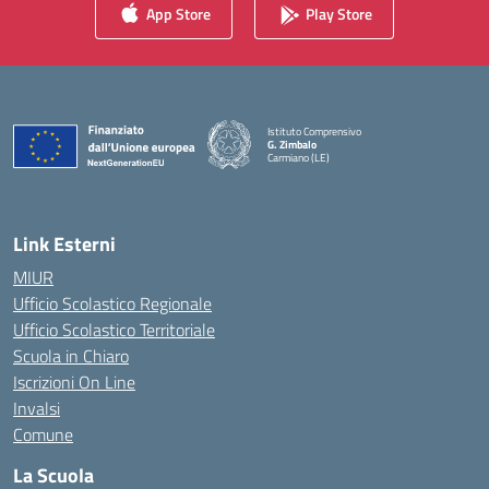
App Store
Play Store
Istituto Comprensivo
G. Zimbalo
Carmiano (LE)
— Visita la pagina iniziale della scuola
Link Esterni
MIUR
Ufficio Scolastico Regionale
Ufficio Scolastico Territoriale
Scuola in Chiaro
Iscrizioni On Line
Invalsi
Comune
La Scuola