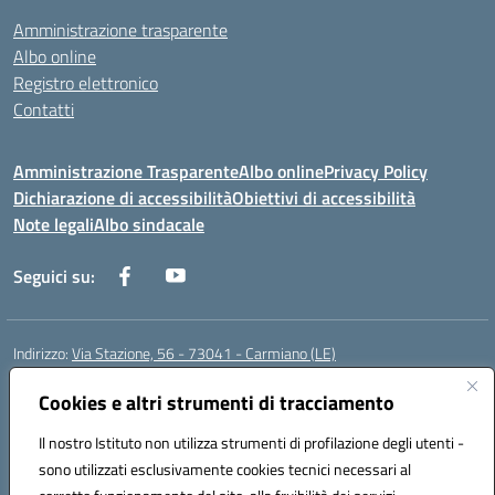
Amministrazione trasparente
Albo online
Registro elettronico
Contatti
Amministrazione Trasparente
Albo online
Privacy Policy
Dichiarazione di accessibilità
Obiettivi di accessibilità
Note legali
Albo sindacale
Seguici su:
Indirizzo:
Via Stazione, 56 - 73041 - Carmiano (LE)
Centralino:
0832602856
Email:
leic88600a@istruzione.it
Posta elettronica certificata (PEC):
Cookies e altri strumenti di tracciamento
leic88600a@pec.istruzione.it
Codice fiscale: 93058030755
Il nostro Istituto non utilizza strumenti di profilazione degli utenti -
Codice meccanografico:
LEIC88600A
sono utilizzati esclusivamente cookies tecnici necessari al
Codice Indice delle Pubbliche Amministrazioni (IPA): istsc_leic88600a