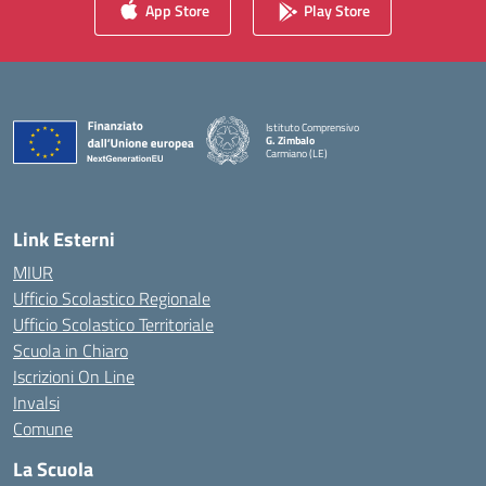
App Store
Play Store
Istituto Comprensivo
G. Zimbalo
Carmiano (LE)
— Visita la pagina iniziale della scuola
Link Esterni
MIUR
Ufficio Scolastico Regionale
Ufficio Scolastico Territoriale
Scuola in Chiaro
Iscrizioni On Line
Invalsi
Comune
La Scuola