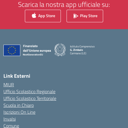
Scarica la nostra app ufficiale su:
App Store
Play Store
Istituto Comprensivo
G. Zimbalo
Carmiano (LE)
— Visita la pagina iniziale della scuola
Link Esterni
MIUR
Ufficio Scolastico Regionale
Ufficio Scolastico Territoriale
Scuola in Chiaro
Iscrizioni On Line
Invalsi
Comune