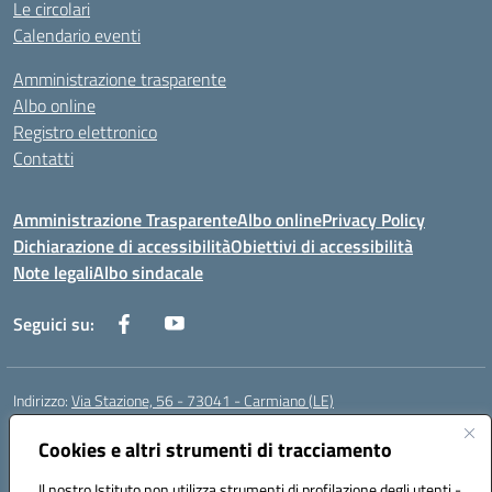
Le circolari
Calendario eventi
Amministrazione trasparente
Albo online
Registro elettronico
Contatti
Amministrazione Trasparente
Albo online
Privacy Policy
Dichiarazione di accessibilità
Obiettivi di accessibilità
Note legali
Albo sindacale
Seguici su:
Indirizzo:
Via Stazione, 56 - 73041 - Carmiano (LE)
Centralino:
0832602856
Email:
leic88600a@istruzione.it
Posta elettronica certificata (PEC):
Cookies e altri strumenti di tracciamento
leic88600a@pec.istruzione.it
Codice fiscale: 93058030755
Il nostro Istituto non utilizza strumenti di profilazione degli utenti -