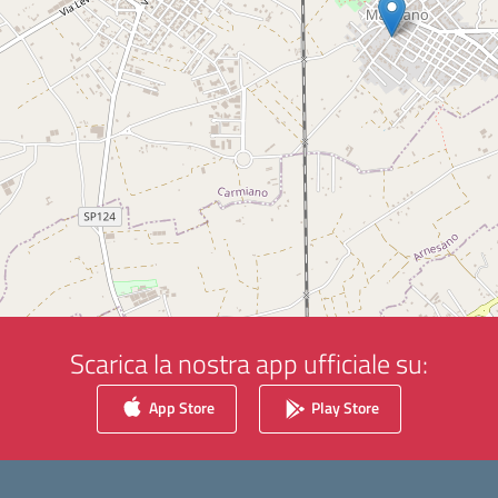
Scarica la nostra app ufficiale su:
App Store
Play Store