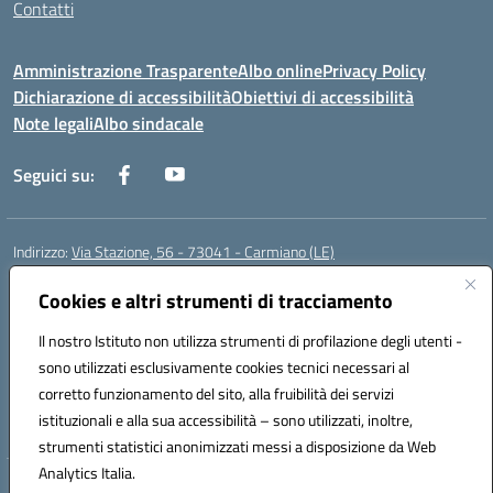
Contatti
Amministrazione Trasparente
Albo online
Privacy Policy
Dichiarazione di accessibilità
Obiettivi di accessibilità
Note legali
Albo sindacale
Seguici su:
Indirizzo:
Via Stazione, 56 - 73041 - Carmiano (LE)
Centralino:
0832602856
Email:
leic88600a@istruzione.it
Posta elettronica certificata (PEC):
Cookies e altri strumenti di tracciamento
leic88600a@pec.istruzione.it
Codice fiscale: 93058030755
Il nostro Istituto non utilizza strumenti di profilazione degli utenti -
Codice meccanografico:
LEIC88600A
sono utilizzati esclusivamente cookies tecnici necessari al
Codice Indice delle Pubbliche Amministrazioni (IPA): istsc_leic88600a
corretto funzionamento del sito, alla fruibilità dei servizi
Codice unico di fatturazione (CUF): UFXBKN
istituzionali e alla sua accessibilità – sono utilizzati, inoltre,
strumenti statistici anonimizzati messi a disposizione da Web
Analytics Italia.
Hosting & Powered by 3D Solution S.r.l.