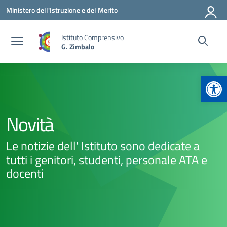
Vai ai contenuti
Vai al menu di navigazione
Vai al footer
Ministero dell'Istruzione e del Merito
Istituto Comprensivo
G. Zimbalo
Apr
Novità
Le notizie dell' Istituto sono dedicate a
tutti i genitori, studenti, personale ATA e
docenti