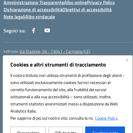
Amministrazione Trasparente
Albo online
Privacy Policy
Dichiarazione di accessibilità
Obiettivi di accessibilità
Note legali
Albo sindacale
Seguici su:
Indirizzo:
Via Stazione, 56 - 73041 - Carmiano (LE)
Centralino:
0832602856
Email:
leic88600a@istruzione.it
Posta elettronica certificata (PEC):
Cookies e altri strumenti di tracciamento
leic88600a@pec.istruzione.it
Codice fiscale: 93058030755
Il nostro Istituto non utilizza strumenti di profilazione degli utenti -
Codice meccanografico:
LEIC88600A
sono utilizzati esclusivamente cookies tecnici necessari al
Codice Indice delle Pubbliche Amministrazioni (IPA): istsc_leic88600a
corretto funzionamento del sito, alla fruibilità dei servizi
Codice unico di fatturazione (CUF): UFXBKN
istituzionali e alla sua accessibilità – sono utilizzati, inoltre,
strumenti statistici anonimizzati messi a disposizione da Web
Analytics Italia.
Hosting & Powered by 3D Solution S.r.l.
Per saperne di più sul nostro sito, consulta la ns.
Cookie Policy.
Concept & Design by Designers Italia
Personalizza
Rifiuta tutto
Accettare tutto