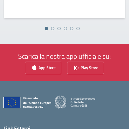
Scarica la nostra app ufficiale su:
App Store
Play Store
Istituto Comprensivo
G. Zimbalo
Carmiano (LE)
— Visita la pagina iniziale della scuola
Link Esterni