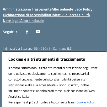
Amministrazione Trasparente
Albo online
Privacy Policy
Dichiarazione di accessibilità
Obiettivi di accessibilità
Note legali
Albo sindacale
Seguici su:
Indirizzo:
Via Stazione, 56 - 73041 - Carmiano (LE)
Centralino:
0832602856
Email:
leic88600a@istruzione.it
Posta elettronica certificata (PEC):
Cookies e altri strumenti di tracciamento
leic88600a@pec.istruzione.it
Codice fiscale: 93058030755
Il nostro Istituto non utilizza strumenti di profilazione degli utenti -
Codice meccanografico:
LEIC88600A
sono utilizzati esclusivamente cookies tecnici necessari al
Codice Indice delle Pubbliche Amministrazioni (IPA): istsc_leic88600a
corretto funzionamento del sito, alla fruibilità dei servizi
Codice unico di fatturazione (CUF): UFXBKN
istituzionali e alla sua accessibilità – sono utilizzati, inoltre,
strumenti statistici anonimizzati messi a disposizione da Web
Analytics Italia.
Hosting & Powered by 3D Solution S.r.l.
Per saperne di più sul nostro sito, consulta la ns.
Cookie Policy.
Concept & Design by Designers Italia