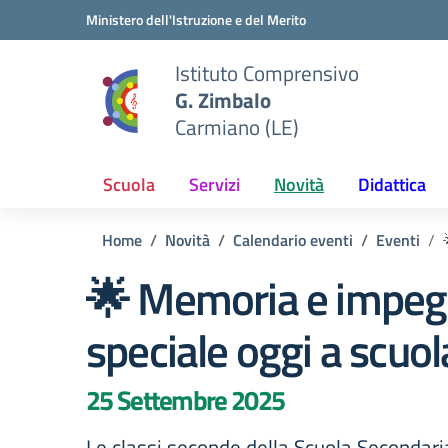
Vai ai contenuti
Vai al menu di navigazione
Vai al footer
Ministero dell'Istruzione e del Merito
Istituto Comprensivo
G. Zimbalo
Carmiano (LE)
Scuola
Servizi
Novità
Didattica
Home
Novità
Calendario eventi
Eventi
🌟 Memoria e impegn
speciale oggi a scuol
25 Settembre 2025
Le classi seconde della Scuola Secondari