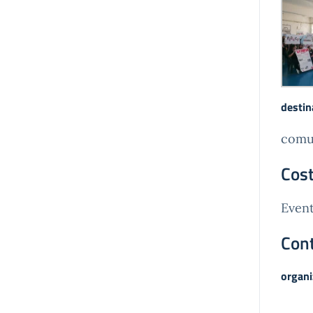
destin
comun
Cost
Event
Cont
organi