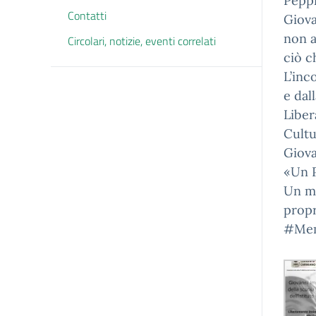
Peppi
Contatti
Giova
non a
Circolari, notizie, eventi correlati
ciò c
L’inc
e dal
Liber
Cultu
Giova
«Un P
Un mo
propr
#Mem