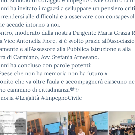
no, simbolo di coraggio e impegno civile contro la ma
nni ha invitato i ragazzi a sviluppare un pensiero crit
rrendersi alle difficoltà e a osservare con consapevo
he accade intorno a noi.
ontro, moderato dalla nostra Dirigente Maria Grazia 
la Vice Antonella Fiore, si è svolto grazie all’Associazi
amente e all’Assessore alla Pubblica Istruzione e alla
ra di Carmiano, Avv. Stefania Arnesano.
nni ha concluso con parole potenti:
aese che non ha memoria non ha futuro.»
nito che va oltre l’aula e accompagnerà ciascuno ne
io cammino di cittadinanza💙✨
oria #Legalità #ImpegnoCivile