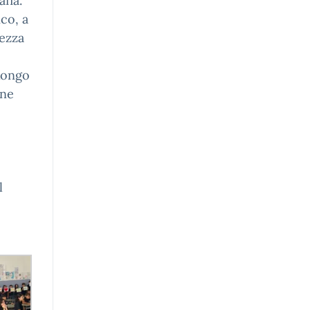
fia.
ico, a
lezza
Rongo
one
l