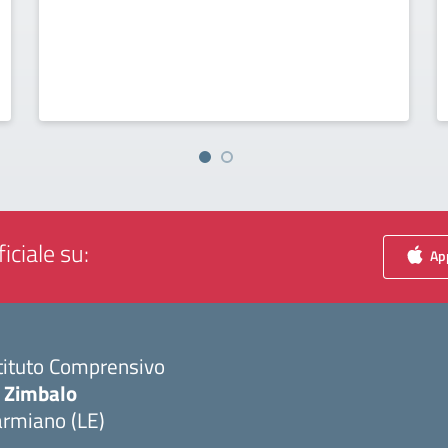
iciale su:
App
tituto Comprensivo
. Zimbalo
armiano (LE)
Visita la pagina iniziale della scuola