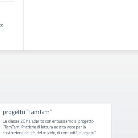
to
progetto “TamTam”
Prog
La classe 2C ha aderito con entusiasmo al progetto
Tradizi
“TamTam. Pratiche di lettura ad alta voce per la
Carmi
costruzione dei sé, del mondo, di comunità allargate”