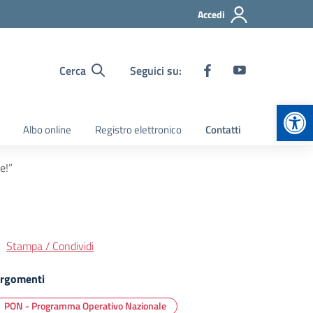
Accedi
Cerca
Seguici su:
Apr
Albo online
Registro elettronico
Contatti
e!”
Stampa / Condividi
rgomenti
PON - Programma Operativo Nazionale