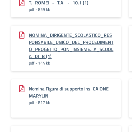
T._ROMEI_-_T.A._-_10.1 (1)
pdf - 859 kb
NOMINA_DIRIGENTE_SCOLASTICO_RES
PONSABILE_UNICO_DEL_PROCEDIMENT
O_PROGETTO_PON_INSIEME...A_SCUOL
A_DI_B (1)
pdf - 144 kb
Nomina Figura di supporto ins. CAIONE
MARYLIN
pdf - 817 kb