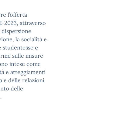
e l’offerta
22-2023, attraverso
di dispersione
one, la socialità e
le studentesse e
norme sulle misure
 sono intese come
tà e atteggiamenti
 e delle relazioni
ento delle
.