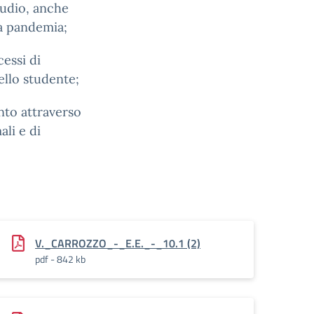
tudio, anche
la pandemia;
essi di
llo studente;
nto attraverso
ali e di
V._CARROZZO_-_E.E._-_10.1 (2)
pdf - 842 kb