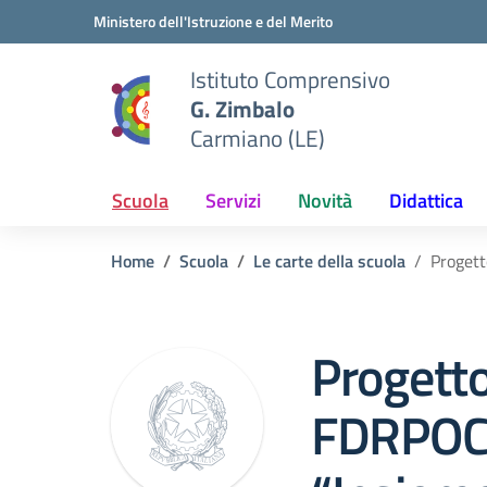
Vai ai contenuti
Vai al menu di navigazione
Vai al footer
Ministero dell'Istruzione e del Merito
Istituto Comprensivo
G. Zimbalo
Carmiano (LE)
Scuola
Servizi
Novità
Didattica
Home
Scuola
Le carte della scuola
Proget
Progett
FDRPOC