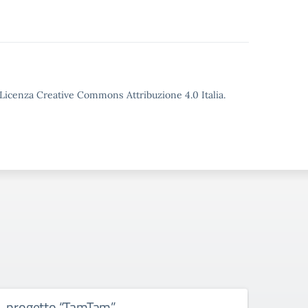
o Licenza Creative Commons Attribuzione 4.0 Italia.
progetto “TamTam”
Prog