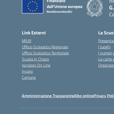
Is
G
C
— 
Link Esterni
La Scuo
MIUR
Presenta
Ufficio Scolastico Regionale
I luoghi
Ufficio Scolastico Territoriale
I numeri 
Scuola in Chiaro
Le carte 
Iscrizioni On Line
Organizz
Invalsi
Comune
Amministrazione Trasparente
Albo online
Privacy Poli