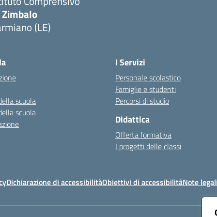
tituto Comprensivo
. Zimbalo
armiano (LE)
Visita la pagina iniziale della scuola
la
I Servizi
zione
Personale scolastico
Famiglie e studenti
della scuola
Percorsi di studio
della scuola
Didattica
azione
Offerta formativa
I progetti delle classi
cy
Dichiarazione di accessibilità
Obiettivi di accessibilità
Note legal