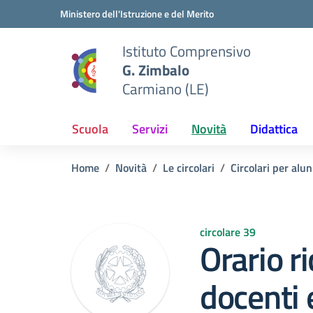
Vai ai contenuti
Vai al menu di navigazione
Vai al footer
Ministero dell'Istruzione e del Merito
Istituto Comprensivo
G. Zimbalo
Carmiano (LE)
Scuola
Servizi
Novità
Didattica
Home
Novità
Le circolari
Circolari per alun
circolare 39
Orario r
docenti 