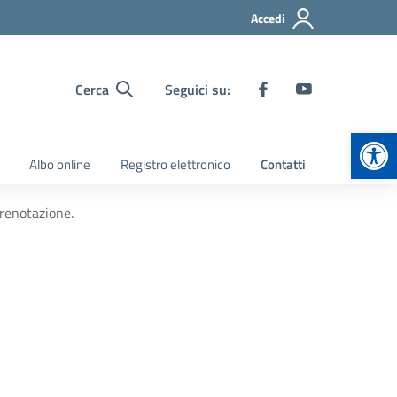
Accedi
Cerca
Seguici su:
Apr
Albo online
Registro elettronico
Contatti
prenotazione.