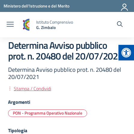
Vai ai contenuti
Vai al menu di navigazione
Vai al footer
Ministero dell'Istruzione e del Merito
Istituto Comprensivo
G. Zimbalo
Determina Avviso pubblico
Apr
prot. n. 20480 del 20/07/2021
Determina Avviso pubblico prot. n. 20480 del
20/07/2021
Stampa / Condividi
Argomenti
PON - Programma Operativo Nazionale
Tipologia