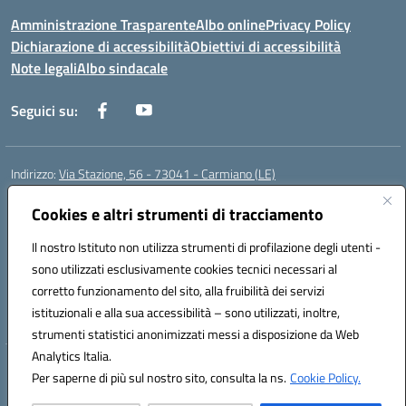
Amministrazione Trasparente
Albo online
Privacy Policy
Dichiarazione di accessibilità
Obiettivi di accessibilità
Note legali
Albo sindacale
Seguici su:
Indirizzo:
Via Stazione, 56 - 73041 - Carmiano (LE)
Centralino:
0832602856
Email:
leic88600a@istruzione.it
Posta elettronica certificata (PEC):
Cookies e altri strumenti di tracciamento
leic88600a@pec.istruzione.it
Codice fiscale: 93058030755
Il nostro Istituto non utilizza strumenti di profilazione degli utenti -
Codice meccanografico:
LEIC88600A
sono utilizzati esclusivamente cookies tecnici necessari al
Codice Indice delle Pubbliche Amministrazioni (IPA): istsc_leic88600a
corretto funzionamento del sito, alla fruibilità dei servizi
Codice unico di fatturazione (CUF): UFXBKN
istituzionali e alla sua accessibilità – sono utilizzati, inoltre,
strumenti statistici anonimizzati messi a disposizione da Web
Analytics Italia.
Hosting & Powered by 3D Solution S.r.l.
Per saperne di più sul nostro sito, consulta la ns.
Cookie Policy.
Concept & Design by Designers Italia