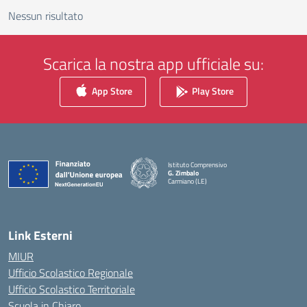
Nessun risultato
Scarica la nostra app ufficiale su:
App Store
Play Store
Istituto Comprensivo
G. Zimbalo
Carmiano (LE)
— Visita la pagina iniziale della scuola
Link Esterni
MIUR
Ufficio Scolastico Regionale
Ufficio Scolastico Territoriale
Scuola in Chiaro