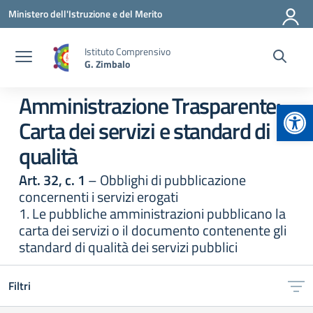
Vai ai contenuti
Vai al menu di navigazione
Vai al footer
Ministero dell'Istruzione e del Merito
Istituto Comprensivo
G. Zimbalo
Amministrazione Trasparente:
Apr
Carta dei servizi e standard di
qualità
Art. 32, c. 1
– Obblighi di pubblicazione
concernenti i servizi erogati
1. Le pubbliche amministrazioni pubblicano la
carta dei servizi o il documento contenente gli
standard di qualità dei servizi pubblici
Filtri