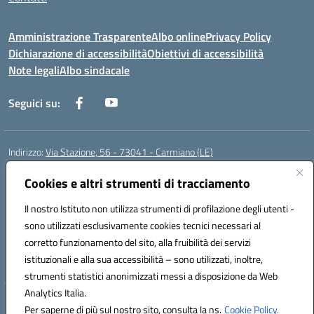
Amministrazione Trasparente
Albo online
Privacy Policy
Dichiarazione di accessibilità
Obiettivi di accessibilità
Note legali
Albo sindacale
Seguici su:
Indirizzo:
Via Stazione, 56 - 73041 - Carmiano (LE)
Centralino:
0832602856
Email:
leic88600a@istruzione.it
Posta elettronica certificata (PEC):
Cookies e altri strumenti di tracciamento
leic88600a@pec.istruzione.it
Codice fiscale: 93058030755
Il nostro Istituto non utilizza strumenti di profilazione degli utenti -
Codice meccanografico:
LEIC88600A
sono utilizzati esclusivamente cookies tecnici necessari al
Codice Indice delle Pubbliche Amministrazioni (IPA): istsc_leic88600a
corretto funzionamento del sito, alla fruibilità dei servizi
Codice unico di fatturazione (CUF): UFXBKN
istituzionali e alla sua accessibilità – sono utilizzati, inoltre,
strumenti statistici anonimizzati messi a disposizione da Web
Analytics Italia.
Hosting & Powered by 3D Solution S.r.l.
Per saperne di più sul nostro sito, consulta la ns.
Cookie Policy.