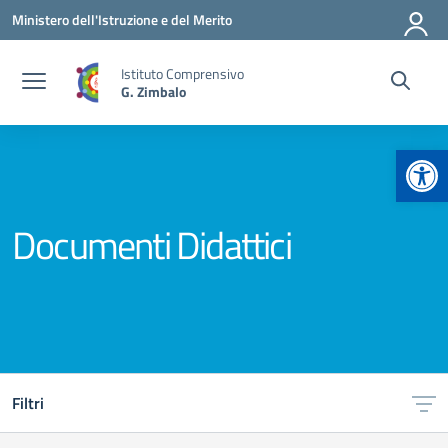
Vai ai contenuti
Vai al menu di navigazione
Vai al footer
Ministero dell'Istruzione e del Merito
Istituto Comprensivo
G. Zimbalo
Apr
Documenti Didattici
Filtri