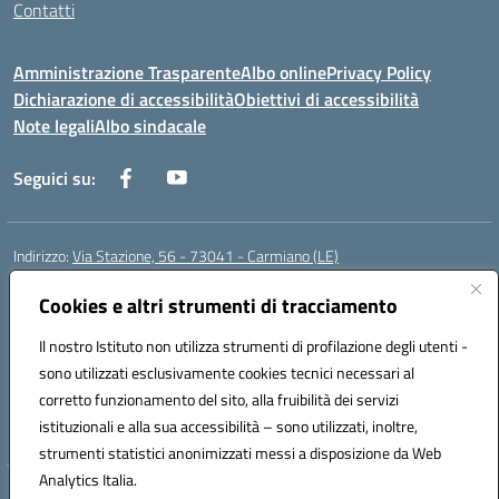
Contatti
Amministrazione Trasparente
Albo online
Privacy Policy
Dichiarazione di accessibilità
Obiettivi di accessibilità
Note legali
Albo sindacale
Seguici su:
Indirizzo:
Via Stazione, 56 - 73041 - Carmiano (LE)
Centralino:
0832602856
Email:
leic88600a@istruzione.it
Posta elettronica certificata (PEC):
Cookies e altri strumenti di tracciamento
leic88600a@pec.istruzione.it
Codice fiscale: 93058030755
Il nostro Istituto non utilizza strumenti di profilazione degli utenti -
Codice meccanografico:
LEIC88600A
sono utilizzati esclusivamente cookies tecnici necessari al
Codice Indice delle Pubbliche Amministrazioni (IPA): istsc_leic88600a
corretto funzionamento del sito, alla fruibilità dei servizi
Codice unico di fatturazione (CUF): UFXBKN
istituzionali e alla sua accessibilità – sono utilizzati, inoltre,
strumenti statistici anonimizzati messi a disposizione da Web
Analytics Italia.
Hosting & Powered by 3D Solution S.r.l.