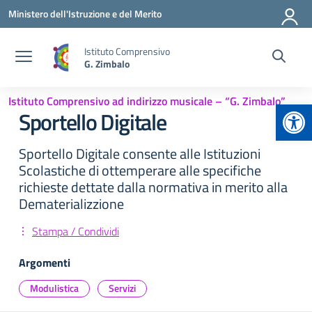
Vai ai contenuti
Vai al menu di navigazione
Vai al footer
Ministero dell'Istruzione e del Merito
Istituto Comprensivo
G. Zimbalo
Istituto Comprensivo ad indirizzo musicale – “G. Zimbalo”
Apr
Sportello Digitale
Sportello Digitale consente alle Istituzioni
Scolastiche di ottemperare alle specifiche
richieste dettate dalla normativa in merito alla
Dematerializzione
Stampa / Condividi
Argomenti
Modulistica
Servizi