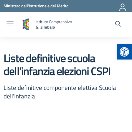
Vai ai contenuti
Vai al menu di navigazione
Vai al footer
Ministero dell'Istruzione e del Merito
Istituto Comprensivo
G. Zimbalo
Apr
Liste definitive scuola
dell’infanzia elezioni CSPI
Liste definitive componente elettiva Scuola
dell'Infanzia