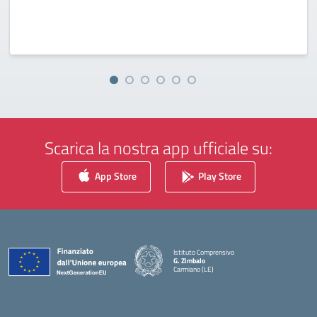
Scarica la nostra app ufficiale su:
App Store
Play Store
Istituto Comprensivo
G. Zimbalo
Carmiano (LE)
— Visita la pagina iniziale della scuola