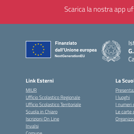
Scarica la nostra app uff
Is
G
C
— 
Link Esterni
La Scuo
MIUR
Presenta
Ufficio Scolastico Regionale
I luoghi
Ufficio Scolastico Territoriale
I numeri 
Scuola in Chiaro
Le carte 
Iscrizioni On Line
Organizz
Invalsi
Comune