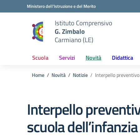
Vai ai contenuti
Vai al menu di navigazione
Vai al footer
Ministero dell'Istruzione e del Merito
Istituto Comprensivo
G. Zimbalo
Carmiano (LE)
Scuola
Servizi
Novità
Didattica
Home
Novità
Notizie
Interpello preventivo
Interpello preventi
scuola dell’infanzia