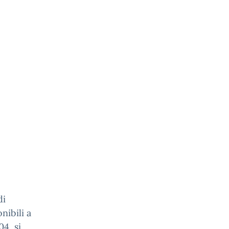
di
nibili a
4, si