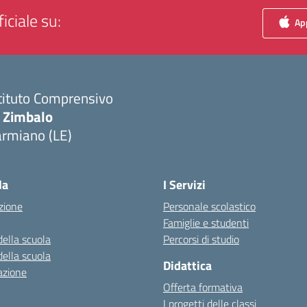
iciale su:
App
tituto Comprensivo
. Zimbalo
armiano (LE)
Visita la pagina iniziale della scuola
la
I Servizi
zione
Personale scolastico
Famiglie e studenti
della scuola
Percorsi di studio
della scuola
Didattica
azione
Offerta formativa
I progetti delle classi