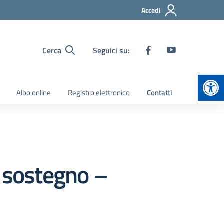
Accedi
Cerca
Seguici su:
Apr
Albo online
Registro elettronico
Contatti
i sostegno –