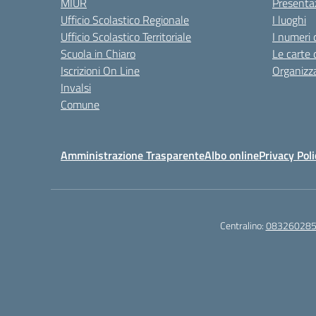
MIUR
Presenta
Ufficio Scolastico Regionale
I luoghi
Ufficio Scolastico Territoriale
I numeri 
Scuola in Chiaro
Le carte 
Iscrizioni On Line
Organizz
Invalsi
Comune
Amministrazione Trasparente
Albo online
Privacy Poli
Centralino:
08326028