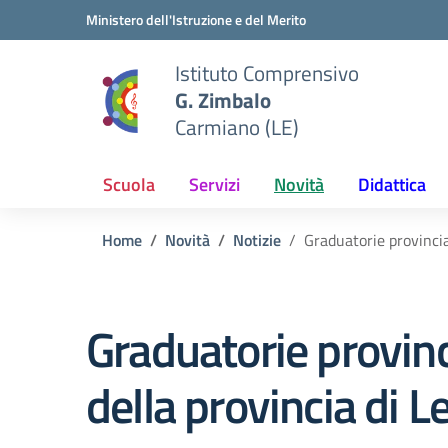
Vai ai contenuti
Vai al menu di navigazione
Vai al footer
Ministero dell'Istruzione e del Merito
Istituto Comprensivo
G. Zimbalo
Carmiano (LE)
Scuola
Servizi
Novità
Didattica
Home
Novità
Notizie
Graduatorie provincial
Graduatorie provinci
della provincia di L