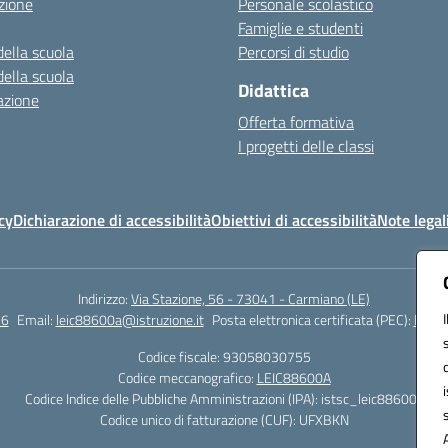
zione
Personale scolastico
Famiglie e studenti
della scuola
Percorsi di studio
della scuola
Didattica
azione
Offerta formativa
I progetti delle classi
cy
Dichiarazione di accessibilità
Obiettivi di accessibilità
Note legal
Indirizzo:
Via Stazione, 56 - 73041 - Carmiano (LE)
56
Email:
leic88600a@istruzione.it
Posta elettronica certificata (PEC):
leic8
Codice fiscale: 93058030755
Codice meccanografico:
LEIC88600A
Codice Indice delle Pubbliche Amministrazioni (IPA): istsc_leic88600a
Codice unico di fatturazione (CUF): UFXBKN