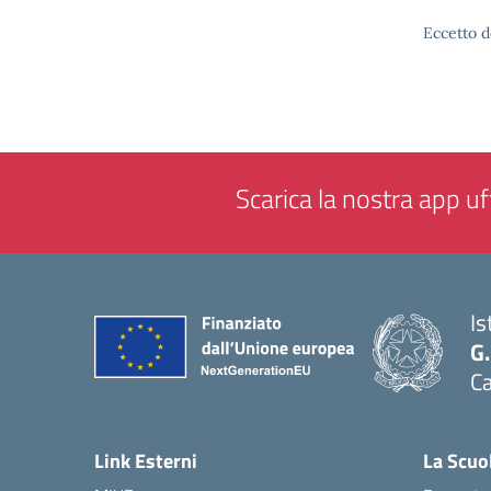
Eccetto d
Scarica la nostra app uff
Is
G
C
— 
Link Esterni
La Scuo