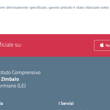
ove diversamente specificato, questo articolo è stato rilasciato sott
iciale su:
App
tituto Comprensivo
. Zimbalo
armiano (LE)
Visita la pagina iniziale della scuola
la
I Servizi