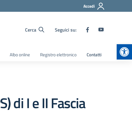
Accedi
Cerca
Seguici su:
Apr
Albo online
Registro elettronico
Contatti
 di I e II Fascia