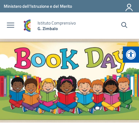
Vai ai contenuti
Vai al menu di navigazione
Vai al footer
Ministero dell'Istruzione e del Merito
Istituto Comprensivo
G. Zimbalo
Apr