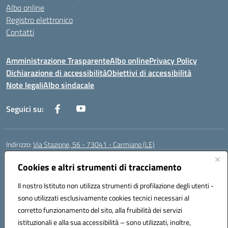
Albo online
Registro elettronico
Contatti
Amministrazione Trasparente
Albo online
Privacy Policy
Dichiarazione di accessibilità
Obiettivi di accessibilità
Note legali
Albo sindacale
Seguici su:
Indirizzo:
Via Stazione, 56 - 73041 - Carmiano (LE)
Centralino:
0832602856
Email:
leic88600a@istruzione.it
Posta elettronica certificata (PEC):
Cookies e altri strumenti di tracciamento
leic88600a@pec.istruzione.it
Codice fiscale: 93058030755
Il nostro Istituto non utilizza strumenti di profilazione degli utenti -
Codice meccanografico:
LEIC88600A
sono utilizzati esclusivamente cookies tecnici necessari al
Codice Indice delle Pubbliche Amministrazioni (IPA): istsc_leic88600a
corretto funzionamento del sito, alla fruibilità dei servizi
Codice unico di fatturazione (CUF): UFXBKN
istituzionali e alla sua accessibilità – sono utilizzati, inoltre,