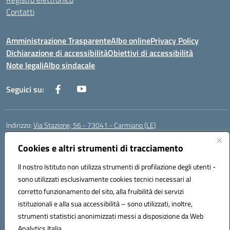
Contatti
Amministrazione Trasparente
Albo online
Privacy Policy
Dichiarazione di accessibilità
Obiettivi di accessibilità
Note legali
Albo sindacale
Seguici su:
Indirizzo:
Via Stazione, 56 - 73041 - Carmiano (LE)
Centralino:
0832602856
Email:
leic88600a@istruzione.it
Posta elettronica certificata (PEC):
leic88600a@pec.istruzione.it
Cookies e altri strumenti di tracciamento
Codice fiscale: 93058030755
Il nostro Istituto non utilizza strumenti di profilazione degli utenti -
Codice meccanografico:
LEIC88600A
sono utilizzati esclusivamente cookies tecnici necessari al
Codice Indice delle Pubbliche Amministrazioni (IPA): istsc_leic88600a
corretto funzionamento del sito, alla fruibilità dei servizi
Codice unico di fatturazione (CUF): UFXBKN
istituzionali e alla sua accessibilità – sono utilizzati, inoltre,
strumenti statistici anonimizzati messi a disposizione da Web
Analytics Italia.