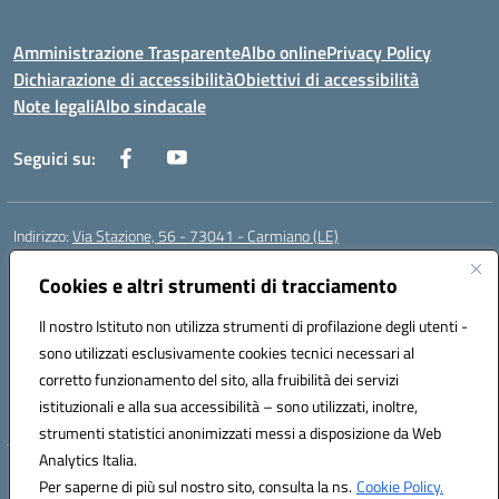
Amministrazione Trasparente
Albo online
Privacy Policy
Dichiarazione di accessibilità
Obiettivi di accessibilità
Note legali
Albo sindacale
Seguici su:
Indirizzo:
Via Stazione, 56 - 73041 - Carmiano (LE)
Centralino:
0832602856
Email:
leic88600a@istruzione.it
Posta elettronica certificata (PEC):
leic88600a@pec.istruzione.it
Cookies e altri strumenti di tracciamento
Codice fiscale: 93058030755
Il nostro Istituto non utilizza strumenti di profilazione degli utenti -
Codice meccanografico:
LEIC88600A
sono utilizzati esclusivamente cookies tecnici necessari al
Codice Indice delle Pubbliche Amministrazioni (IPA): istsc_leic88600a
corretto funzionamento del sito, alla fruibilità dei servizi
Codice unico di fatturazione (CUF): UFXBKN
istituzionali e alla sua accessibilità – sono utilizzati, inoltre,
strumenti statistici anonimizzati messi a disposizione da Web
Analytics Italia.
Hosting & Powered by 3D Solution S.r.l.
Per saperne di più sul nostro sito, consulta la ns.
Cookie Policy.