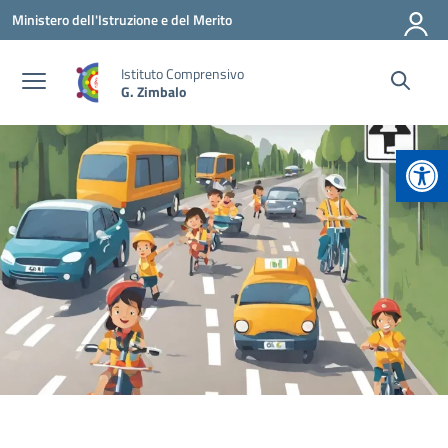
Vai ai contenuti
Vai al menu di navigazione
Vai al footer
Ministero dell'Istruzione e del Merito
Istituto Comprensivo
G. Zimbalo
Apr