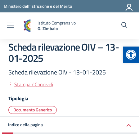
Vai ai contenuti
Vai al menu di navigazione
Vai al footer
Ministero dell'Istruzione e del Merito
Istituto Comprensivo
G. Zimbalo
Scheda rilevazione OIV – 13-
Apr
01-2025
Scheda rilevazione OIV - 13-01-2025
Stampa / Condividi
Tipologia
Documento Generico
Indice della pagina