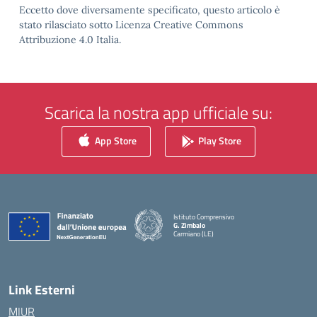
Eccetto dove diversamente specificato, questo articolo è
stato rilasciato sotto Licenza Creative Commons
Attribuzione 4.0 Italia.
Scarica la nostra app ufficiale su:
App Store
Play Store
Istituto Comprensivo
G. Zimbalo
Carmiano (LE)
— Visita la pagina iniziale della scuola
Link Esterni
MIUR