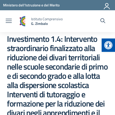
Vai ai contenuti
Vai al menu di navigazione
Vai al footer
Ministero dell'Istruzione e del Merito
Istituto Comprensivo
G. Zimbalo
Investimento 1.4: Intervento
Apr
straordinario finalizzato alla
riduzione dei divari territoriali
nelle scuole secondarie di primo
e di secondo grado e alla lotta
alla dispersione scolastica
Interventi di tutoraggio e
formazione per la riduzione dei
divari negli apprendimenti e il