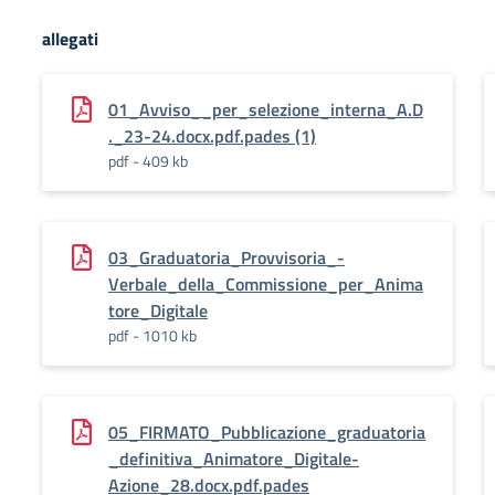
allegati
01_Avviso__per_selezione_interna_A.D
._23-24.docx.pdf.pades (1)
pdf - 409 kb
03_Graduatoria_Provvisoria_-
Verbale_della_Commissione_per_Anima
tore_Digitale
pdf - 1010 kb
05_FIRMATO_Pubblicazione_graduatoria
_definitiva_Animatore_Digitale-
Azione_28.docx.pdf.pades