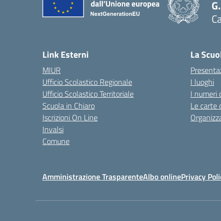
G
C
— 
Link Esterni
La Scuo
MIUR
Presenta
Ufficio Scolastico Regionale
I luoghi
Ufficio Scolastico Territoriale
I numeri 
Scuola in Chiaro
Le carte 
Iscrizioni On Line
Organizz
Invalsi
Comune
Amministrazione Trasparente
Albo online
Privacy Poli