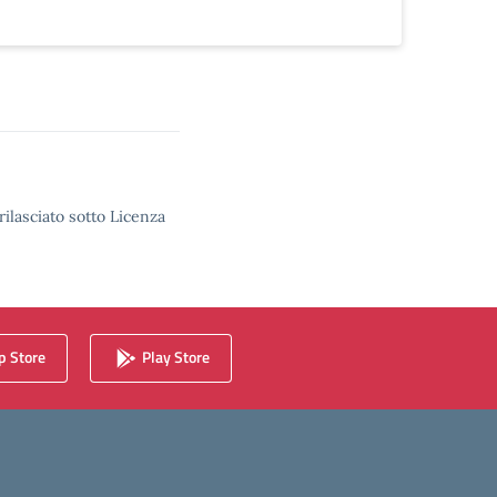
rilasciato sotto Licenza
 Store
Play Store