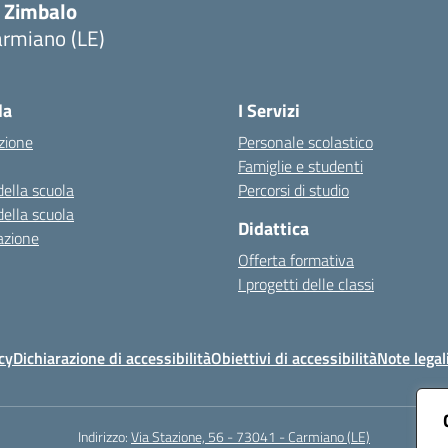
. Zimbalo
armiano (LE)
Visita la pagina iniziale della scuola
la
I Servizi
zione
Personale scolastico
Famiglie e studenti
della scuola
Percorsi di studio
della scuola
Didattica
azione
Offerta formativa
I progetti delle classi
cy
Dichiarazione di accessibilità
Obiettivi di accessibilità
Note legal
Indirizzo:
Via Stazione, 56 - 73041 - Carmiano (LE)