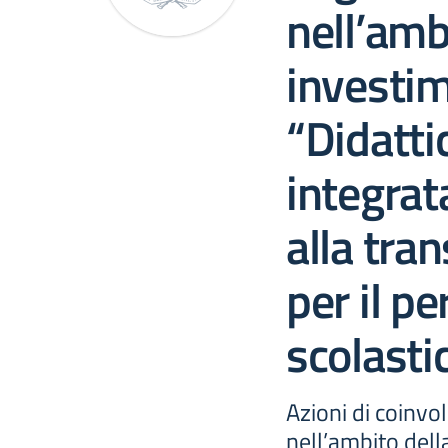
nell’ambi
investi
“Didatti
integrat
alla tran
per il p
scolasti
Azioni di coinvo
nell’ambito dell