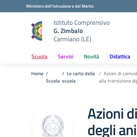
Vai ai contenuti
Vai al menu di navigazione
Vai al footer
Ministero dell'Istruzione e del Merito
Istituto Comprensivo
G. Zimbalo
Carmiano (LE)
Scuola
Servizi
Novità
Didattica
Home
Le carte della
Azioni di coinvo
Scuola
scuola
alla transizione di
Azioni d
degli ani