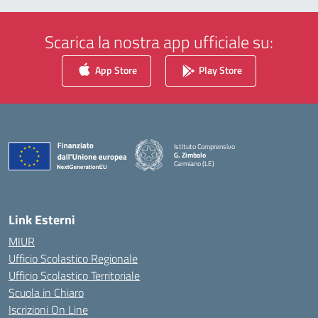
Scarica la nostra app ufficiale su:
App Store
Play Store
Istituto Comprensivo
G. Zimbalo
Carmiano (LE)
— Visita la pagina iniziale della scuola
Link Esterni
MIUR
Ufficio Scolastico Regionale
Ufficio Scolastico Territoriale
Scuola in Chiaro
Iscrizioni On Line