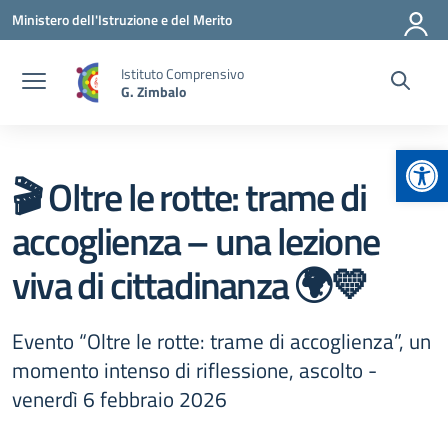
Vai ai contenuti
Vai al menu di navigazione
Vai al footer
Ministero dell'Istruzione e del Merito
Istituto Comprensivo
G. Zimbalo
Apr
🎬 Oltre le rotte: trame di
accoglienza – una lezione
viva di cittadinanza 🌍💛
Evento “Oltre le rotte: trame di accoglienza”, un
momento intenso di riflessione, ascolto -
venerdì 6 febbraio 2026