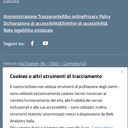
Contatti
Amministrazione Trasparente
Albo online
Privacy Policy
Dichiarazione di accessibilità
Obiettivi di accessibilità
Note legali
Albo sindacale
Seguici su:
Indirizzo:
Via Stazione, 56 - 73041 - Carmiano (LE)
Centralino:
0832602856
Email:
leic88600a@istruzione.it
Posta elettronica certificata (PEC):
Cookies e altri strumenti di tracciamento
leic88600a@pec.istruzione.it
Codice fiscale: 93058030755
Il nostro Istituto non utilizza strumenti di profilazione degli utenti -
Codice meccanografico:
LEIC88600A
sono utilizzati esclusivamente cookies tecnici necessari al
Codice Indice delle Pubbliche Amministrazioni (IPA): istsc_leic88600a
corretto funzionamento del sito, alla fruibilità dei servizi
Codice unico di fatturazione (CUF): UFXBKN
istituzionali e alla sua accessibilità – sono utilizzati, inoltre,
strumenti statistici anonimizzati messi a disposizione da Web
Analytics Italia.
Hosting & Powered by 3D Solution S.r.l.
Per saperne di più sul nostro sito, consulta la ns.
Cookie Policy.